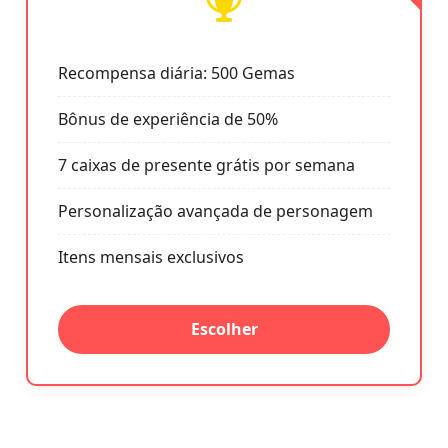
Recompensa diária: 500 Gemas
Bônus de experiência de 50%
7 caixas de presente grátis por semana
Personalização avançada de personagem
Itens mensais exclusivos
Escolher