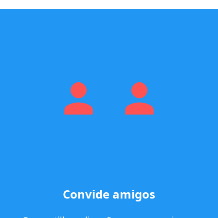
Convide amigos