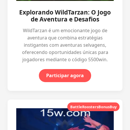
Explorando WildTarzan: O Jogo
de Aventura e Desafios
WildTarzan é um emocionante jogo de
aventura que combina estratégias
instigantes com aventuras selvagens,
oferecendo oportunidades únicas para
jogadores mediante o código 5500win.
Participar agora
BattleRoostersBonusBuy