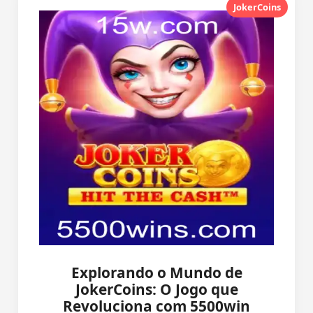
JokerCoins
Explorando o Mundo de
JokerCoins: O Jogo que
Revoluciona com 5500win