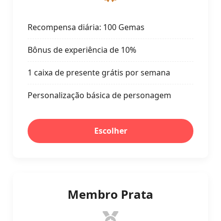
Recompensa diária: 100 Gemas
Bônus de experiência de 10%
1 caixa de presente grátis por semana
Personalização básica de personagem
Escolher
Membro Prata