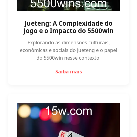
Jueteng: A Complexidade do
Jogo e o Impacto do 5500win
Explorando as dimensões culturais,
econômicas e sociais do jueteng e o papel
do 5500win nesse contexto.
Saiba mais