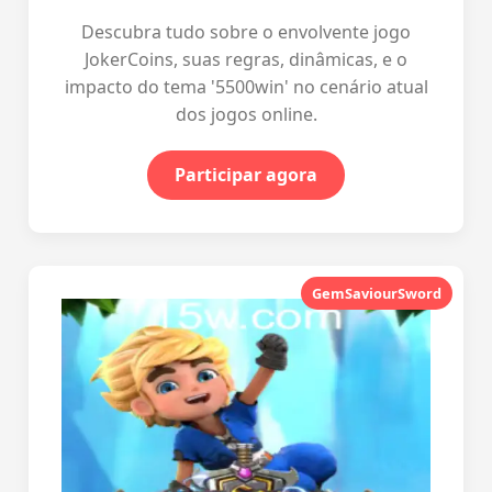
Descubra tudo sobre o envolvente jogo
JokerCoins, suas regras, dinâmicas, e o
impacto do tema '5500win' no cenário atual
dos jogos online.
Participar agora
GemSaviourSword