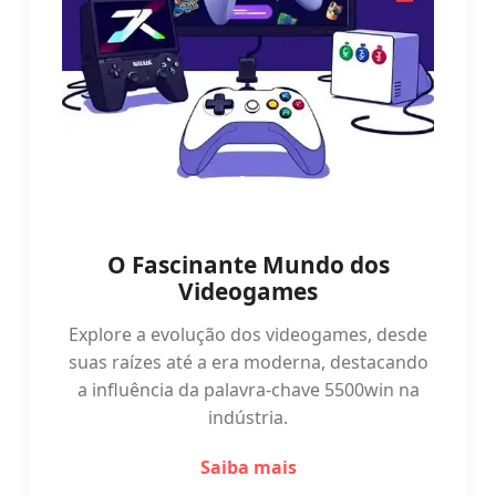
O Fascinante Mundo dos
Videogames
Explore a evolução dos videogames, desde
suas raízes até a era moderna, destacando
a influência da palavra-chave 5500win na
indústria.
Saiba mais