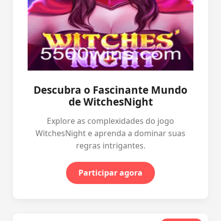
Descubra o Fascinante Mundo
de WitchesNight
Explore as complexidades do jogo
WitchesNight e aprenda a dominar suas
regras intrigantes.
Participar agora