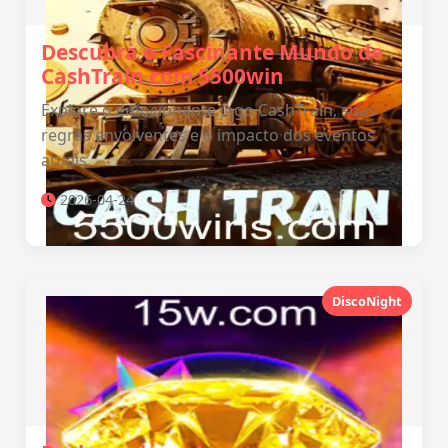
Descubra o Fascinante Mundo de
CashTrain com 5500win
Explore o emocionante jogo CashTrain, suas
regras envolventes e o impacto dos eventos
atuais.
2026-04-24
DiscoNight