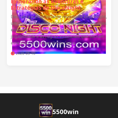
Explorando as Aventuras e
Estratégias de DiscoNight
Descubra o emocionante mundo de DiscoNight,
um jogo envolvente onde estratégias e desafios
esperam por você. Saiba mais sobre a
jogabilidade e as regras essenciais que tornam
este jogo uma experiência única.
2026-05-10
5500win