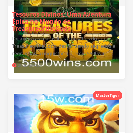
Tesouros Divinos: Uma Aventura
Épica no Mundo de
TreasureoftheGods
Descubra as maravilhas e desafios do jogo
TreasureoftheGods, desvendando segredos e
regras para conquistar o prêmio 5500win.
2026-04-13
MasterTiger