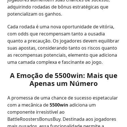
adquirindo rodadas de bônus estratégicas que
potencializam os ganhos.
Cada rodada é uma nova oportunidade de vitória,
com odds que recompensam tanto a ousadia
quanto a precaução. Os jogadores devem equilibrar
suas apostas, considerando tanto os riscos quanto
as recompensas potenciais, elemento que adiciona
uma camada complexa e fascinante ao jogo.
A Emoção de 5500win: Mais que
Apenas um Número
A promessa de uma chance de sucesso espetacular
com a mecânica de
5500win
adiciona um
componente irresistível ao
BattleRoostersBonusBuy. Destinada aos jogadores
mais ousados, essa funcionalidade permite a