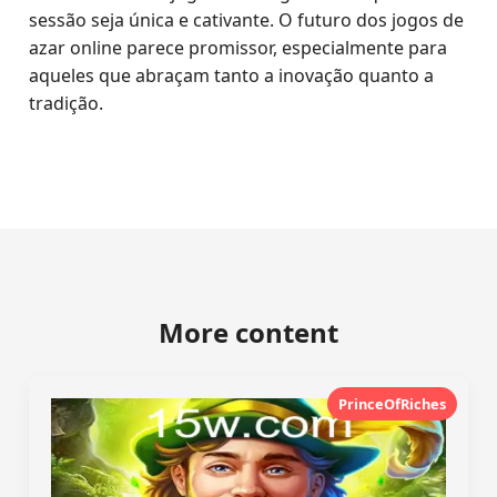
sessão seja única e cativante. O futuro dos jogos de
azar online parece promissor, especialmente para
aqueles que abraçam tanto a inovação quanto a
tradição.
More content
PrinceOfRiches