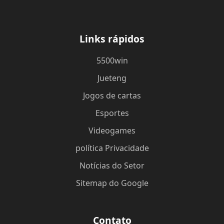
Links rápidos
5500win
Jueteng
Jogos de cartas
Esportes
Videogames
política Privacidade
Notícias do Setor
Sitemap do Google
Contato