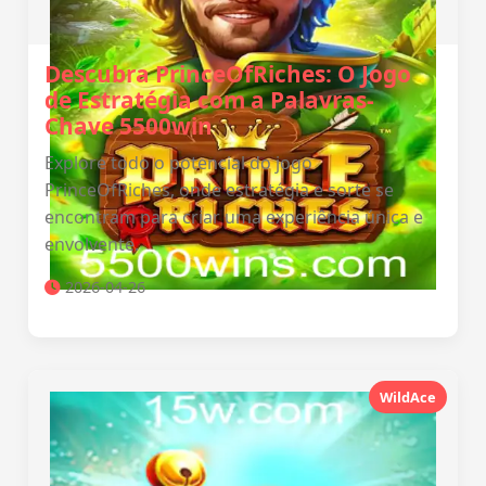
Descubra PrinceOfRiches: O Jogo
de Estratégia com a Palavras-
Chave 5500win
Explore todo o potencial do jogo
PrinceOfRiches, onde estratégia e sorte se
encontram para criar uma experiência única e
envolvente.
2026-04-26
WildAce