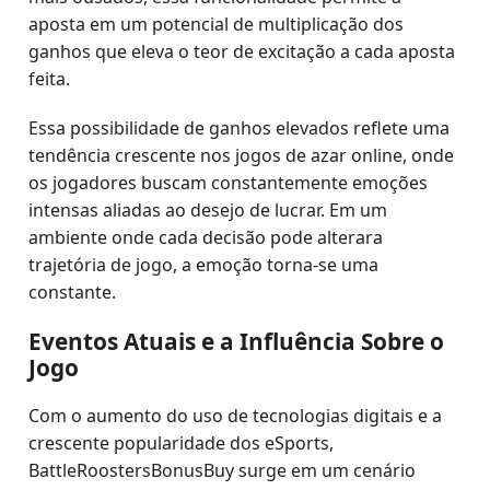
aposta em um potencial de multiplicação dos
ganhos que eleva o teor de excitação a cada aposta
feita.
Essa possibilidade de ganhos elevados reflete uma
tendência crescente nos jogos de azar online, onde
os jogadores buscam constantemente emoções
intensas aliadas ao desejo de lucrar. Em um
ambiente onde cada decisão pode alterara
trajetória de jogo, a emoção torna-se uma
constante.
Eventos Atuais e a Influência Sobre o
Jogo
Com o aumento do uso de tecnologias digitais e a
crescente popularidade dos eSports,
BattleRoostersBonusBuy surge em um cenário