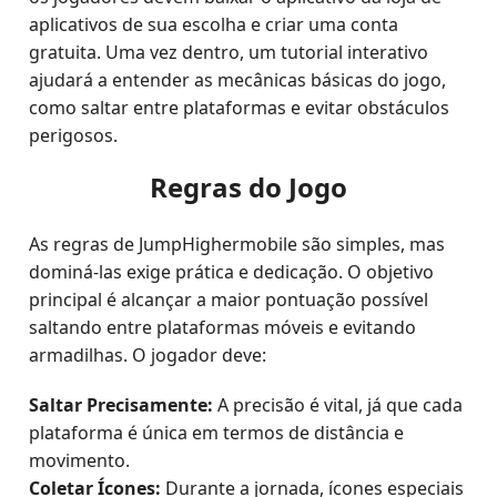
aplicativos de sua escolha e criar uma conta
gratuita. Uma vez dentro, um tutorial interativo
ajudará a entender as mecânicas básicas do jogo,
como saltar entre plataformas e evitar obstáculos
perigosos.
Regras do Jogo
As regras de JumpHighermobile são simples, mas
dominá-las exige prática e dedicação. O objetivo
principal é alcançar a maior pontuação possível
saltando entre plataformas móveis e evitando
armadilhas. O jogador deve:
Saltar Precisamente:
A precisão é vital, já que cada
plataforma é única em termos de distância e
movimento.
Coletar Ícones:
Durante a jornada, ícones especiais