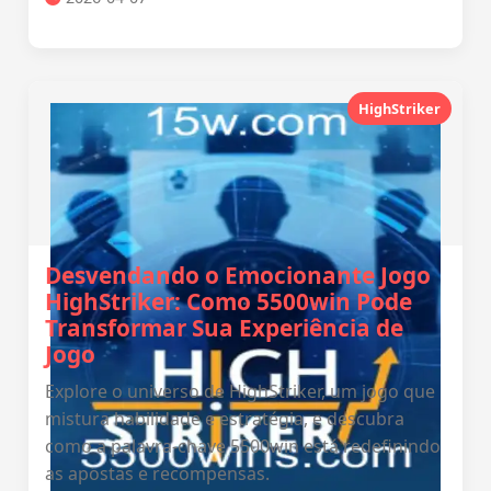
HighStriker
Desvendando o Emocionante Jogo
HighStriker: Como 5500win Pode
Transformar Sua Experiência de
Jogo
Explore o universo de HighStriker, um jogo que
mistura habilidade e estratégia, e descubra
como a palavra-chave 5500win está redefinindo
as apostas e recompensas.