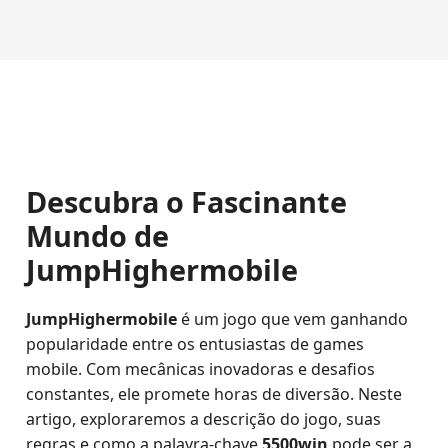
Descubra o Fascinante
Mundo de
JumpHighermobile
JumpHighermobile
é um jogo que vem ganhando
popularidade entre os entusiastas de games
mobile. Com mecânicas inovadoras e desafios
constantes, ele promete horas de diversão. Neste
artigo, exploraremos a descrição do jogo, suas
regras e como a palavra-chave
5500win
pode ser a