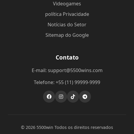
Videogames
política Privacidade
Notícias do Setor
Sitemap do Google
Contato
E-mail:
support@5500wins.com
Telefone: +55 (11) 99999-9999
© 2026 5500win Todos os direitos reservados