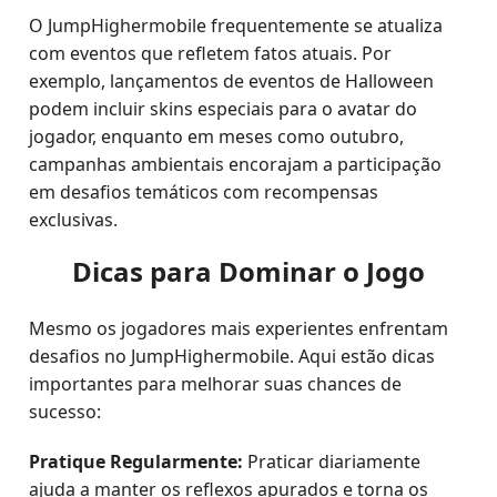
O JumpHighermobile frequentemente se atualiza
com eventos que refletem fatos atuais. Por
exemplo, lançamentos de eventos de Halloween
podem incluir skins especiais para o avatar do
jogador, enquanto em meses como outubro,
campanhas ambientais encorajam a participação
em desafios temáticos com recompensas
exclusivas.
Dicas para Dominar o Jogo
Mesmo os jogadores mais experientes enfrentam
desafios no JumpHighermobile. Aqui estão dicas
importantes para melhorar suas chances de
sucesso:
Pratique Regularmente:
Praticar diariamente
ajuda a manter os reflexos apurados e torna os