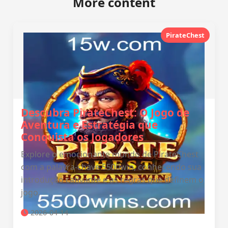
More content
PirateChest
Descubra PirateChest: O Jogo de
Aventura e Estratégia que
Conquista os Jogadores
Explore o emocionante mundo de PirateChest
com a palavra-chave 5500win, conhecendo sua
introdução cativante e as regras que definem o
jogo.
2026-04-14