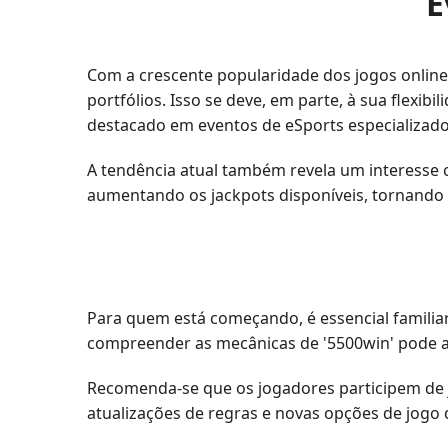
E
Com a crescente popularidade dos jogos onlin
portfólios. Isso se deve, em parte, à sua flexib
destacado em eventos de eSports especializado
A tendência atual também revela um interesse 
aumentando os jackpots disponíveis, tornando a 
Para quem está começando, é essencial familiar
compreender as mecânicas de '5500win' pode a
Recomenda-se que os jogadores participem de jog
atualizações de regras e novas opções de jogo