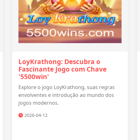
LoyKrathong: Descubra o
Fascinante Jogo com Chave
'5500win'
Explore o jogo LoyKrathong, suas regras
envolventes e introdução ao mundo dos
jogos modernos.
2026-04-12