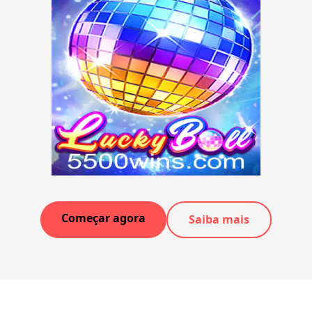
Começar agora
Saiba mais