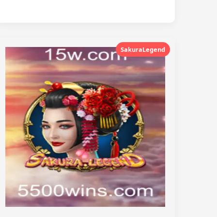
SakuraLegend