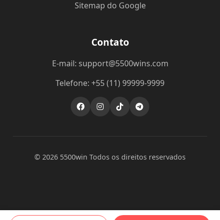
Sitemap do Google
Contato
E-mail:
support@5500wins.com
Telefone: +55 (11) 99999-9999
© 2026 5500win Todos os direitos reservados