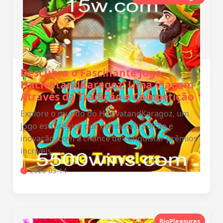
Descubra o Fascinante Jogo
HacivatandKaragoz: Uma Viagem
Através da Tradição e Competição
Explore o mundo do HacivatandKaragoz, um
jogo estratégico que combina tradição e
inovação, com a chance de conquistar prêmios
incríveis.
2026-03-14
RioPleasures