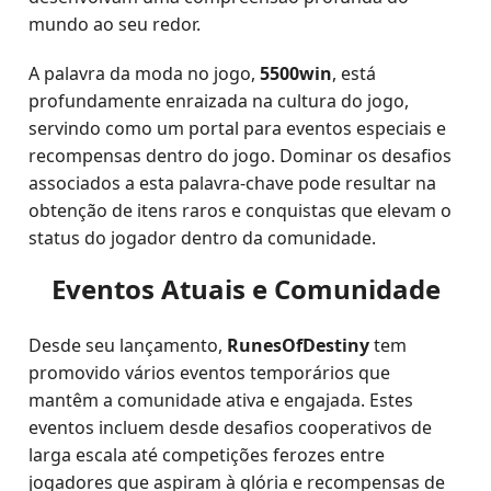
mundo ao seu redor.
A palavra da moda no jogo,
5500win
, está
profundamente enraizada na cultura do jogo,
servindo como um portal para eventos especiais e
recompensas dentro do jogo. Dominar os desafios
associados a esta palavra-chave pode resultar na
obtenção de itens raros e conquistas que elevam o
status do jogador dentro da comunidade.
Eventos Atuais e Comunidade
Desde seu lançamento,
RunesOfDestiny
tem
promovido vários eventos temporários que
mantêm a comunidade ativa e engajada. Estes
eventos incluem desde desafios cooperativos de
larga escala até competições ferozes entre
jogadores que aspiram à glória e recompensas de