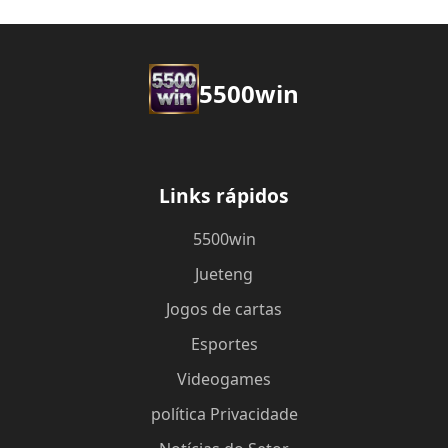
5500win
Links rápidos
5500win
Jueteng
Jogos de cartas
Esportes
Videogames
política Privacidade