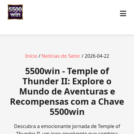
Início
/
Notícias do Setor
/ 2026-04-22
5500win - Temple of
Thunder II: Explore o
Mundo de Aventuras e
Recompensas com a Chave
5500win
Descubra a emocionante jornada de Temple of
Thunder II, um jogo envolvente que combina