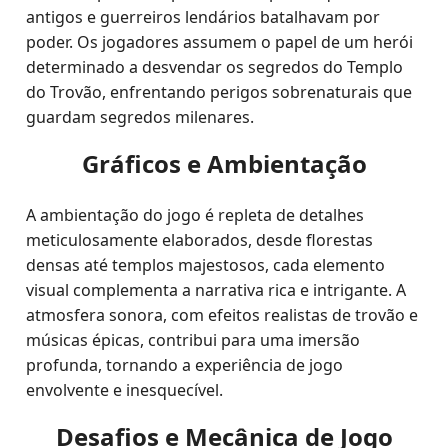
antigos e guerreiros lendários batalhavam por
poder. Os jogadores assumem o papel de um herói
determinado a desvendar os segredos do Templo
do Trovão, enfrentando perigos sobrenaturais que
guardam segredos milenares.
Gráficos e Ambientação
A ambientação do jogo é repleta de detalhes
meticulosamente elaborados, desde florestas
densas até templos majestosos, cada elemento
visual complementa a narrativa rica e intrigante. A
atmosfera sonora, com efeitos realistas de trovão e
músicas épicas, contribui para uma imersão
profunda, tornando a experiência de jogo
envolvente e inesquecível.
Desafios e Mecânica de Jogo