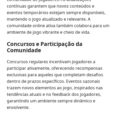
contínuas garantem que novos conteúdos e
eventos temporários estejam sempre disponíveis,
mantendo o jogo atualizado e relevante. A
comunidade online ativa também colabora para um
ambiente de jogo vibrante e cheio de vida.
Concursos e Participação da
Comunidade
Concursos regulares incentivam jogadores a
participar ativamente, oferecendo recompensas
exclusivas para aqueles que completam desafios
dentro de prazos específicos. Eventos sazonais
trazem novos elementos ao jogo, inspirados nas
tendências atuais e no feedback dos jogadores,
garantindo um ambiente sempre dinâmico e
envolvente.