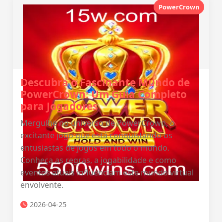
PowerCrown
Descubra o Fascinante Mundo de
PowerCrown: Um Guia Completo
para Jogadores
Mergulhe no universo de PowerCrown, o
excitante jogo que está conquistando os
entusiastas de jogos em todo o mundo.
Conheça as regras, a jogabilidade e como
eventos atuais influenciam este mundo virtual
envolvente.
2026-04-25