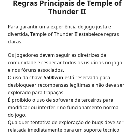
Regras Principais de Temple of
Thunder II
Para garantir uma experiência de jogo justa e
divertida, Temple of Thunder II estabelece regras
claras:
Os jogadores devem seguir as diretrizes da
comunidade e respeitar todos os usuários no jogo
e nos fóruns associados.
O uso da chave
5500win
está reservado para
desbloquear recompensas legítimas e não deve ser
explorado para trapaças.
É proibido o uso de software de terceiros para
modificar ou interferir no funcionamento normal
do jogo.
Qualquer tentativa de exploração de bugs deve ser
relatada imediatamente para um suporte técnico