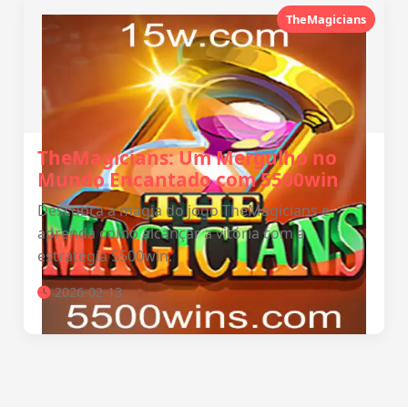
TheMagicians
TheMagicians: Um Mergulho no
Mundo Encantado com 5500win
Descubra a magia do jogo TheMagicians e
aprenda como alcançar a vitória com a
estratégia 5500win.
2026-02-13