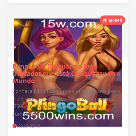
Plingoball
Plingoball: Descubra o Jogo
Inovador que Está Conquistando o
Mundo
Conheça Plingoball, a nova sensação nos jogos,
e descubra suas regras, objetivos e por que
'5500win' é a palavra-chave em alta nas
competições.
2026-03-01