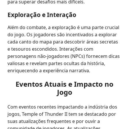
para superar desafios mais difíceis.
Exploração e Interação
Além do combate, a exploração é uma parte crucial
do jogo. Os jogadores são incentivados a explorar
cada canto do mapa para descobrir áreas secretas
e tesouros escondidos. Interações com
personagens não-jogadores (NPCs) fornecem dicas
valiosas e revelam partes ocultas da história,
enriquecendo a experiência narrativa.
Eventos Atuais e Impacto no
Jogo
Com eventos recentes impactando a indústria dos
jogos, Temple of Thunder II tem se destacado por
suas atualizações frequentes e por ouvir a
comunidade de jogadores. As atualizações