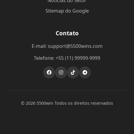
Notícias do Setor
Sitemap do Google
Contato
E-mail:
support@5500wins.com
Telefone: +55 (11) 99999-9999
© 2026 5500win Todos os direitos reservados