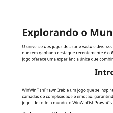
Explorando o Mun
O universo dos jogos de azar é vasto e diver
que tem ganhado destaque recentemente é o
jogo oferece uma experiência única que combina
Intr
WinWinFishPrawnCrab é um jogo que se inspira 
camadas de complexidade e emoção, garantindo 
jogos de todo o mundo, o WinWinFishPrawnCrab 