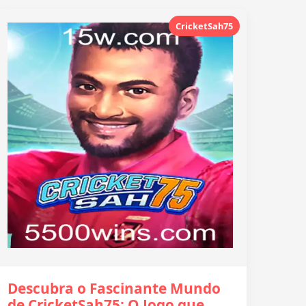
CricketSah75
Descubra o Fascinante Mundo
de CricketSah75: O Jogo que