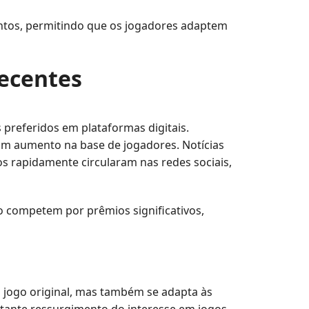
ntos, permitindo que os jogadores adaptem
Recentes
preferidos em plataformas digitais.
um aumento na base de jogadores. Notícias
 rapidamente circularam nas redes sociais,
 competem por prêmios significativos,
 jogo original, mas também se adapta às