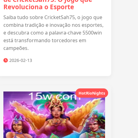
Revoluciona o Esporte
Saiba tudo sobre CricketSah75, o jogo que
combina tradição e inovação nos esportes,
e descubra como a palavra-chave 5500win
está transformando torcedores em
campeões.
2026-02-13
HotRioNights