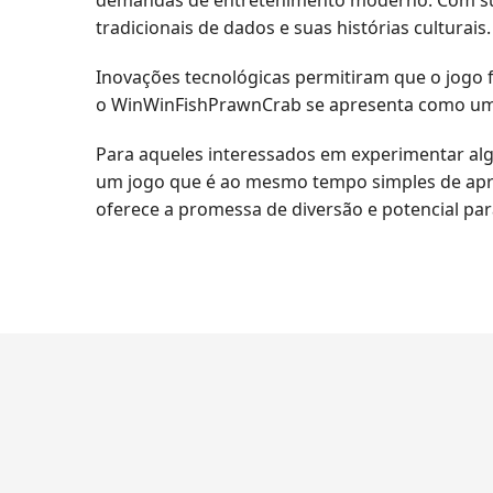
demandas de entretenimento moderno. Com su
tradicionais de dados e suas histórias culturais.
Inovações tecnológicas permitiram que o jogo 
o WinWinFishPrawnCrab se apresenta como uma 
Para aqueles interessados em experimentar a
um jogo que é ao mesmo tempo simples de apren
oferece a promessa de diversão e potencial pa