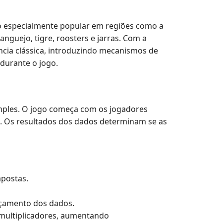
o especialmente popular em regiões como a
anguejo, tigre, roosters e jarras. Com a
ncia clássica, introduzindo mecanismos de
durante o jogo.
imples. O jogo começa com os jogadores
s. Os resultados dos dados determinam se as
postas.
nçamento dos dados.
multiplicadores, aumentando