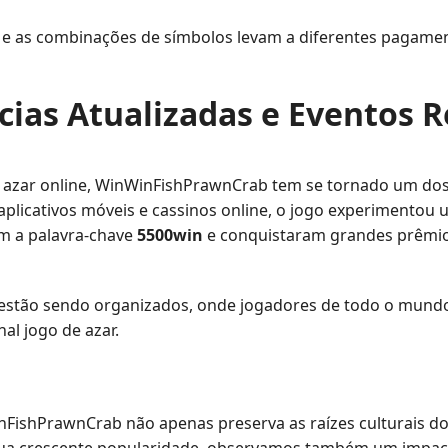
 e as combinações de símbolos levam a diferentes pagame
ias Atualizadas e Eventos 
azar online, WinWinFishPrawnCrab tem se tornado um dos 
plicativos móveis e cassinos online, o jogo experimentou 
am a palavra-chave
5500win
e conquistaram grandes prêmios
estão sendo organizados, onde jogadores de todo o mundo
al jogo de azar.
FishPrawnCrab não apenas preserva as raízes culturais do