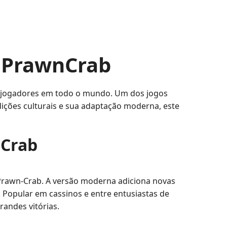
hPrawnCrab
de jogadores em todo o mundo. Um dos jogos
ições culturais e sua adaptação moderna, este
nCrab
-Prawn-Crab. A versão moderna adiciona novas
Popular em cassinos e entre entusiastas de
andes vitórias.