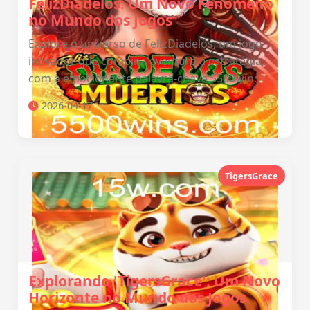
FelizDiadelos: Um Novo Fenômeno
no Mundo dos Jogos
Explore o universo de FelizDiadelos, um jogo
inovador que combina aventura e estratégia,
com a emocionante palavra-chave 5500win.
2026-04-17
TigersGrace
Explorando 'TigersGrace': Um Novo
Horizonte no Mundo dos Jogos