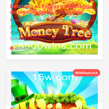
Descubra as Regras e Estratégias
do Jogo Dinâmico MoneyTree
Explore o fascinante mundo do MoneyTree, um
jogo que combina estratégia e emoção com a
chance de ganhar utilizando a palavra-chave
5500win.
2026-03-09
WildShamrock