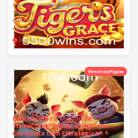
Descubra o fascinante universo de
'TigersGrace', um emocionante jogo de
estratégia com a oportunidade de ganhar e se
destacar no cenário competitivo.
2026-02-13
ThreeCrazyPiggies
Descobrindo o Mundo de
ThreeCrazyPiggies: O Jogo que
Conquista com Estratégia e