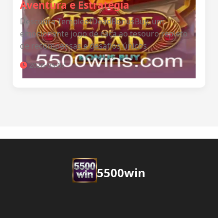
Aventura e Estratégia
Descubra TempleofDeadBonusBuy, um
emocionante jogo de caça ao tesouro repleto
de recompensas e desafios únicos.
2026-05-07
5500win