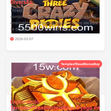
Diversão
ThreeCrazyPiggies é um jogo inovador que
combina estratégia e diversão em um cenário
envolvente. Conheça as regras e como ele está
se destacando no mercado atual.
2026-03-07
TempleofDeadBonusBuy
Explorando
TempleofDeadBonusBuy: O Jogo de