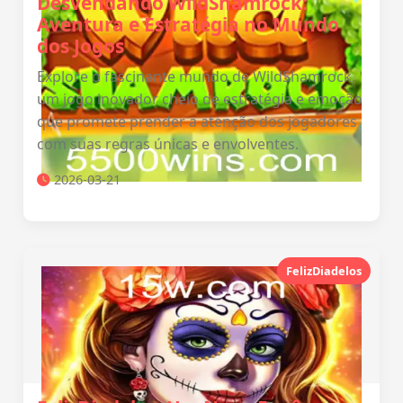
Desvendando WildShamrock:
Aventura e Estratégia no Mundo
dos Jogos
Explore o fascinante mundo de WildShamrock,
um jogo inovador cheio de estratégia e emoção
que promete prender a atenção dos jogadores
com suas regras únicas e envolventes.
2026-03-21
FelizDiadelos