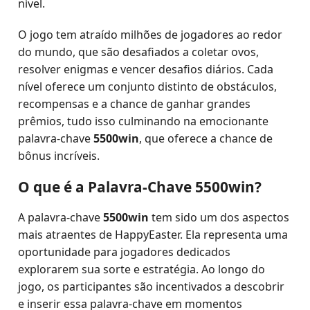
nível.
O jogo tem atraído milhões de jogadores ao redor
do mundo, que são desafiados a coletar ovos,
resolver enigmas e vencer desafios diários. Cada
nível oferece um conjunto distinto de obstáculos,
recompensas e a chance de ganhar grandes
prêmios, tudo isso culminando na emocionante
palavra-chave
5500win
, que oferece a chance de
bônus incríveis.
O que é a Palavra-Chave 5500win?
A palavra-chave
5500win
tem sido um dos aspectos
mais atraentes de HappyEaster. Ela representa uma
oportunidade para jogadores dedicados
explorarem sua sorte e estratégia. Ao longo do
jogo, os participantes são incentivados a descobrir
e inserir essa palavra-chave em momentos