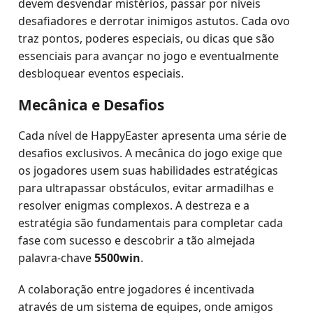
devem desvendar mistérios, passar por níveis
desafiadores e derrotar inimigos astutos. Cada ovo
traz pontos, poderes especiais, ou dicas que são
essenciais para avançar no jogo e eventualmente
desbloquear eventos especiais.
Mecânica e Desafios
Cada nível de HappyEaster apresenta uma série de
desafios exclusivos. A mecânica do jogo exige que
os jogadores usem suas habilidades estratégicas
para ultrapassar obstáculos, evitar armadilhas e
resolver enigmas complexos. A destreza e a
estratégia são fundamentais para completar cada
fase com sucesso e descobrir a tão almejada
palavra-chave
5500win
.
A colaboração entre jogadores é incentivada
através de um sistema de equipes, onde amigos