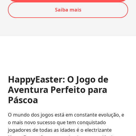
Saiba mais
HappyEaster: O Jogo de
Aventura Perfeito para
Páscoa
O mundo dos jogos está em constante evolução, e
o mais novo sucesso que tem conquistado
jogadores de todas as idades é o electrizante