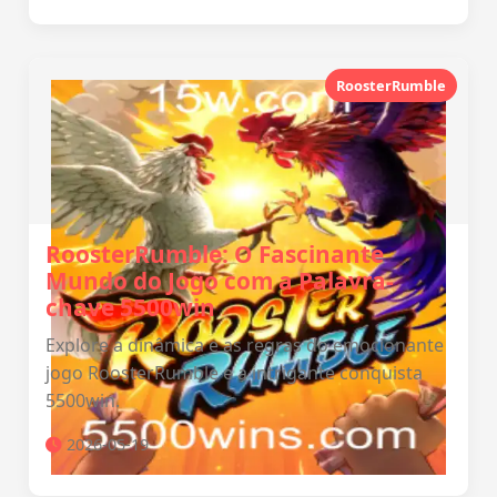
RoosterRumble
RoosterRumble: O Fascinante
Mundo do Jogo com a Palavra-
chave 5500win
Explore a dinâmica e as regras do emocionante
jogo RoosterRumble e a intrigante conquista
5500win.
2026-05-19