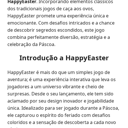
HappyEaster
. Incorporando elementos clássicos
dos tradicionais jogos de caça aos ovos,
HappyEaster promete uma experiência única e
emocionante. Com desafios intricados e a chance
de descobrir segredos escondidos, este jogo
combina perfeitamente diversão, estratégia e a
celebração da Páscoa.
Introdução a HappyEaster
HappyEaster é mais do que um simples jogo de
aventura; é uma experiência interativa que leva os
jogadores a um universo vibrante e cheio de
surpresas. Desde o seu lançamento, ele tem sido
aclamado por seu design inovador e jogabilidade
única. Idealizado para ser jogado durante a Páscoa,
ele capturou o espírito do feriado com desafios
coloridos e a sensação de descoberta a cada novo