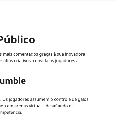
Público
s mais comentados graças à sua inovadora
safios criativos, convida os jogadores a
Rumble
o. Os jogadores assumem o controle de galos
ado em arenas virtuais, desafiando os
ompetência.