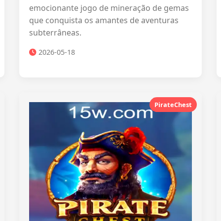
emocionante jogo de mineração de gemas
que conquista os amantes de aventuras
subterrâneas.
2026-05-18
PirateChest