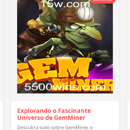
Explorando o Fascinante
Universo de GemMiner
Descubra tudo sobre GemMiner, o