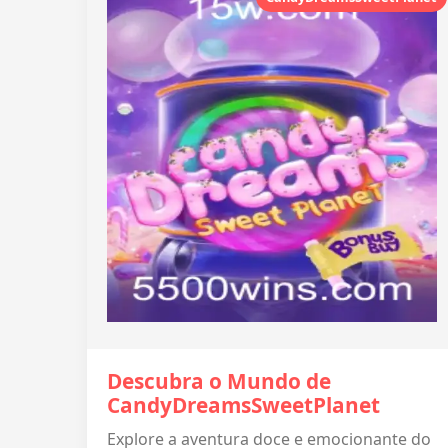
Descubra o Mundo de
CandyDreamsSweetPlanet
Explore a aventura doce e emocionante do