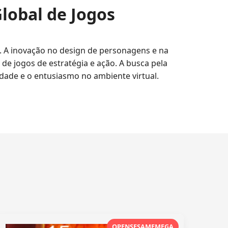
lobal de Jogos
 A inovação no design de personagens e na
de jogos de estratégia e ação. A busca pela
dade e o entusiasmo no ambiente virtual.
OPENSESAMEMEGA