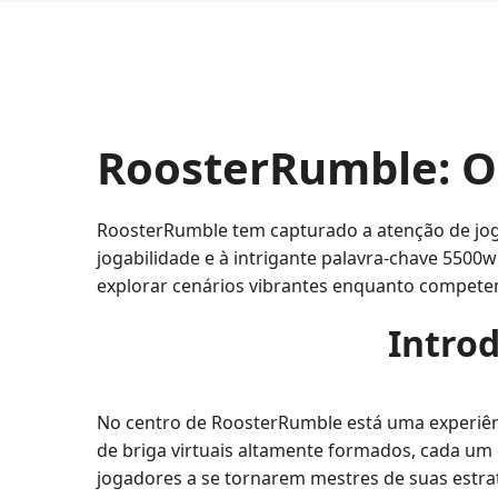
RoosterRumble: O 
RoosterRumble tem capturado a atenção de jo
jogabilidade e à intrigante palavra-chave 5500w
explorar cenários vibrantes enquanto competem
Intro
No centro de RoosterRumble está uma experiên
de briga virtuais altamente formados, cada um 
jogadores a se tornarem mestres de suas estrat