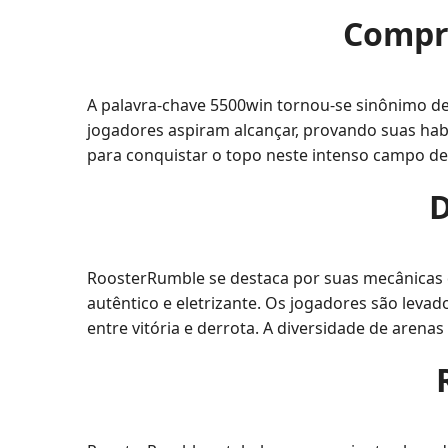
Compr
A palavra-chave 5500win tornou-se sinônimo d
jogadores aspiram alcançar, provando suas hab
para conquistar o topo neste intenso campo de 
D
RoosterRumble se destaca por suas mecânicas d
autêntico e eletrizante. Os jogadores são leva
entre vitória e derrota. A diversidade de arena