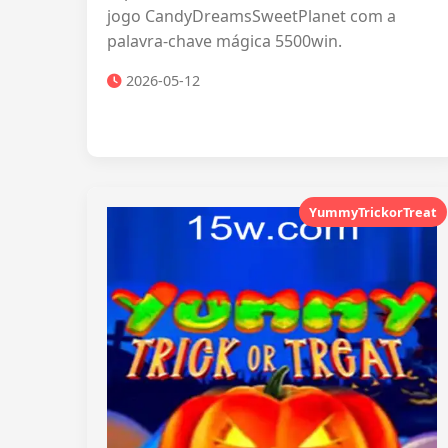
jogo CandyDreamsSweetPlanet com a
palavra-chave mágica 5500win.
2026-05-12
YummyTrickorTreat