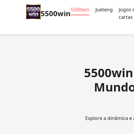
5500win
Jueteng
Jogos 
5500win
cartas
5500win
Mundo 
Explore a dinâmica e