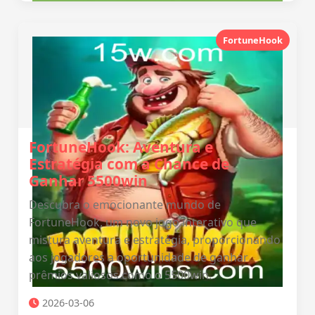
FortuneHook
FortuneHook: Aventura e
Estratégia com a Chance de
Ganhar 5500win
Descubra o emocionante mundo de
FortuneHook, um novo jogo interativo que
mistura aventura e estratégia, proporcionando
aos jogadores a oportunidade de ganhar
prêmios valiosos como o 5500win.
2026-03-06