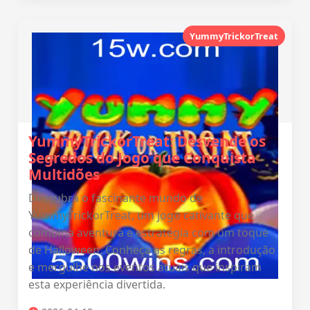
YummyTrickorTreat
YummyTrickorTreat: Desvende os
Segredos do Jogo que Conquista
Multidões
Descubra o fascinante mundo de
YummyTrickorTreat, um jogo cativante que
combina aventura e estratégia com um toque
de Halloween. Conheça as regras, a introdução
e mergulhe nos eventos atuais que inspiram
esta experiência divertida.