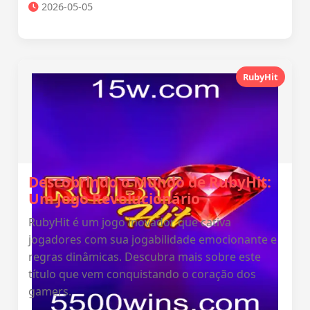
2026-05-05
RubyHit
Descobrindo o Mundo de RubyHit:
Um Jogo Revolucionário
RubyHit é um jogo inovador que cativa
jogadores com sua jogabilidade emocionante e
regras dinâmicas. Descubra mais sobre este
título que vem conquistando o coração dos
gamers.