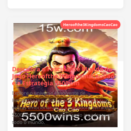
Heroofthe3KingdomsCaoCao
Descubra o Fascinante Mundo do
Jogo Heroofthe3KingdomsCaoCao
e a Estratégia 5500win
Explore o universo envolvente de
Heroofthe3KingdomsCaoCao, conheça suas
regras emocionantes e a inovadora estratégia
5500win que está conquistando jogadores em
todo o mundo.