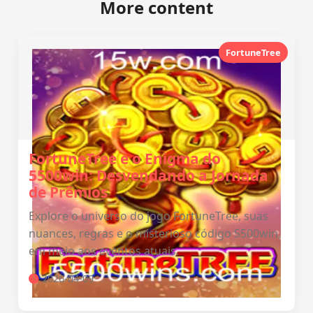
More content
FortuneTree
FortuneTree e o Enigma do
5500win: Desvendando a Jornada
de Prêmios
Explore o universo do jogo FortuneTree, suas
nuances, regras e o misterioso código 5500win,
em meio aos eventos atuais.
2026-04-09