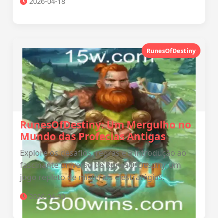
2026-04-18
RunesOfDestiny
RunesOfDestiny: Um Mergulho no
Mundo das Profecias Antigas
Explore os desafios, regras e a introdução ao
fascinante universo de RunesOfDestiny, um
jogo repleto de mistérios e estratégias.
2026-04-30